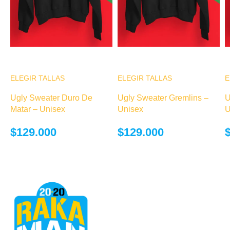
ELEGIR TALLAS
Este producto
ELEGIR TALLAS
Este producto
E
tiene múltiples
tiene múltiples
Ugly Sweater Duro De
Ugly Sweater Gremlins –
U
variantes. Las
variantes. Las
Matar – Unisex
Unisex
U
opciones se
opciones se
pueden elegir
pueden elegir
$
129.000
$
129.000
en la página de
en la página de
producto
producto