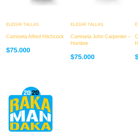
ELEGIR TALLAS
Este producto
ELEGIR TALLAS
Este producto
E
tiene múltiples
tiene múltiples
Camiseta Alfred Hitchcock
Camiseta John Carpenter –
C
variantes. Las
variantes. Las
Hombre
H
opciones se
opciones se
$
75.000
pueden elegir
pueden elegir
$
75.000
en la página de
en la página de
producto
producto