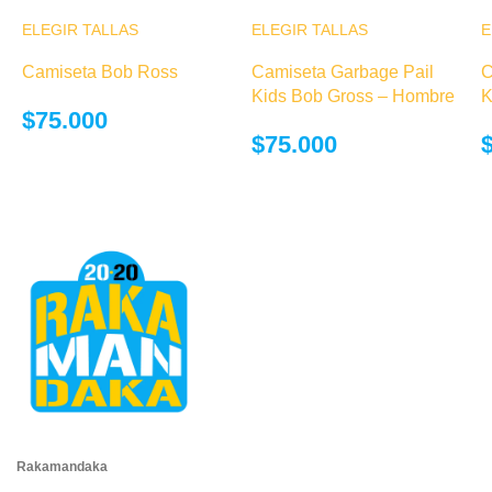
ELEGIR TALLAS
Este producto
ELEGIR TALLAS
Este producto
E
tiene múltiples
tiene múltiples
Camiseta Bob Ross
Camiseta Garbage Pail
C
variantes. Las
variantes. Las
Kids Bob Gross – Hombre
K
opciones se
opciones se
$
75.000
pueden elegir
pueden elegir
$
75.000
en la página de
en la página de
producto
producto
Rakamandaka