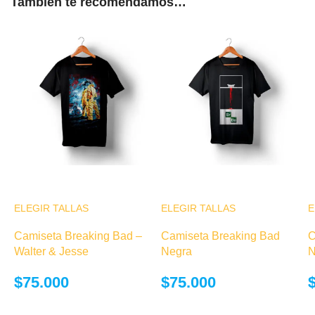
También te recomendamos…
ELEGIR TALLAS
Este producto
ELEGIR TALLAS
Este producto
E
tiene múltiples
tiene múltiples
Camiseta Breaking Bad –
Camiseta Breaking Bad
C
variantes. Las
variantes. Las
Walter & Jesse
Negra
N
opciones se
opciones se
pueden elegir
pueden elegir
$
75.000
$
75.000
en la página de
en la página de
producto
producto