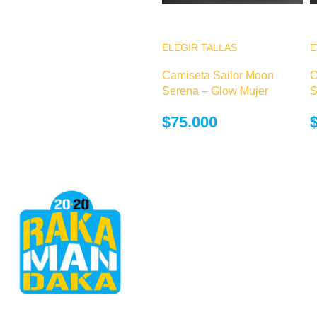
producto
ELEGIR TALLAS
Este producto
E
tiene múltiples
Camiseta Sailor Moon
C
variantes. Las
Serena – Glow Mujer
S
opciones se
pueden elegir
$
75.000
en la página de
producto