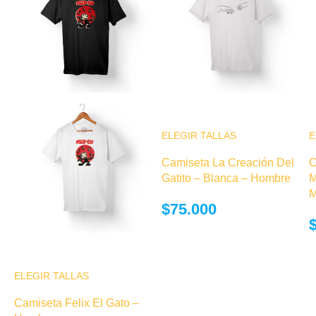
ELEGIR TALLAS
Este producto
E
tiene múltiples
Camiseta La Creación Del
C
variantes. Las
Gatito – Blanca – Hombre
M
opciones se
M
pueden elegir
$
75.000
en la página de
producto
ELEGIR TALLAS
Este producto
tiene múltiples
Camiseta Felix El Gato –
variantes. Las