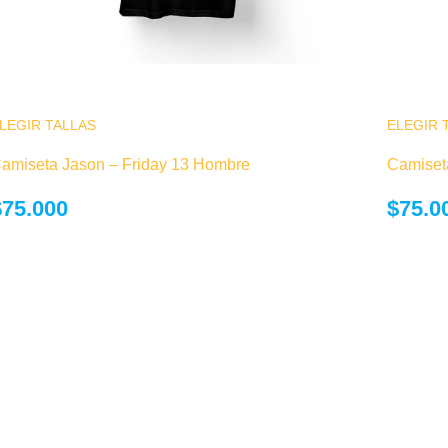
LEGIR TALLAS
Este producto tiene múltiples variantes. Las
ELEGIR 
opciones se pueden elegir en la página de
amiseta Jason – Friday 13 Hombre
Camiseta
producto
$
75.000
$
75.0