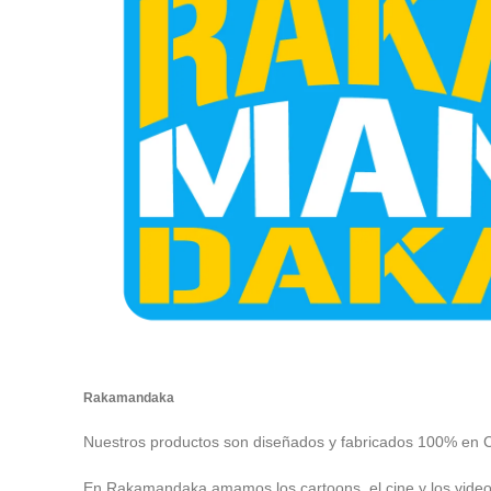
Rakamandaka
Nuestros productos son diseñados y fabricados 100% en 
En Rakamandaka amamos los cartoons, el cine y los vide