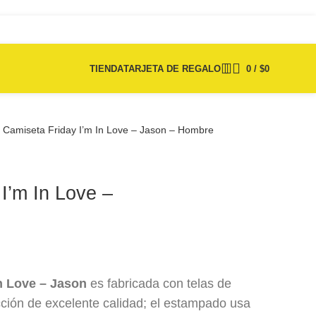
TIENDA
TARJETA DE REGALO
0
/
$
0
Camiseta Friday I’m In Love – Jason – Hombre
I’m In Love –
In Love – Jason
es fabricada con telas de
ción de excelente calidad; el estampado usa