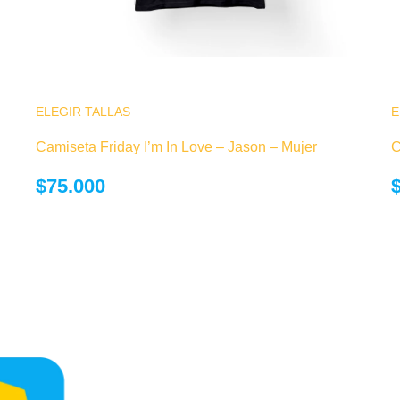
 Las
ELEGIR TALLAS
Este producto tiene múltiples variantes. Las
E
 de
opciones se pueden elegir en la página de
Camiseta Friday I’m In Love – Jason – Mujer
C
producto
$
75.000