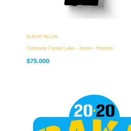
ELEGIR TALLAS
Este producto tiene múltiples variantes.
opciones se pueden elegir en la página
Camiseta Crystal Lake – Jason – Hombre
producto
$
75.000