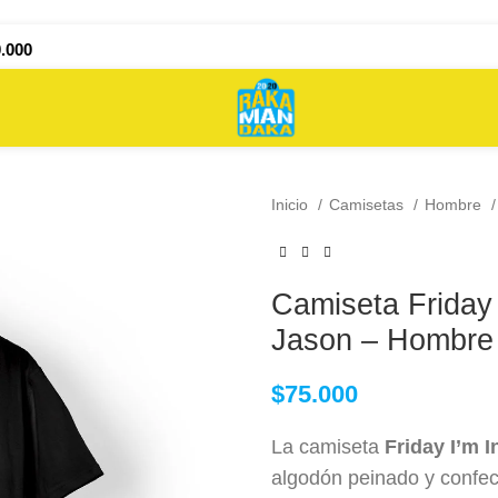
.000
Inicio
Camisetas
Hombre
Camiseta Friday 
Jason – Hombre
$
75.000
$
$
75.000
75.000
La camiseta
Friday I’m 
algodón peinado y confec