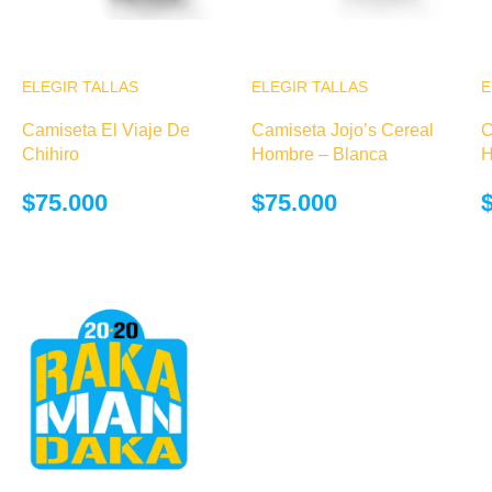
ELEGIR TALLAS
Este producto
ELEGIR TALLAS
Este producto
E
tiene múltiples
tiene múltiples
Camiseta El Viaje De
Camiseta Jojo’s Cereal
C
variantes. Las
variantes. Las
Chihiro
Hombre – Blanca
H
opciones se
opciones se
pueden elegir
pueden elegir
$
75.000
$
75.000
en la página de
en la página de
producto
producto