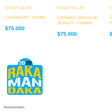
ELEGIR TALLAS
Este producto
ELEGIR TALLAS
Este producto
E
tiene múltiples
tiene múltiples
Camiseta Alf – Hombre
Camiseta Cortocircuito
C
variantes. Las
variantes. Las
Jhonny 5 – Hombre
H
opciones se
opciones se
$
75.000
pueden elegir
pueden elegir
$
75.000
en la página de
en la página de
producto
producto
Rakamandaka