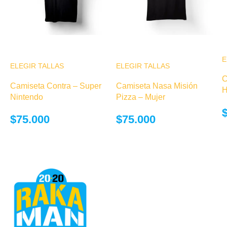
E
ELEGIR TALLAS
Este producto
ELEGIR TALLAS
Este producto
tiene múltiples
tiene múltiples
C
Camiseta Contra – Super
Camiseta Nasa Misión
variantes. Las
variantes. Las
H
Nintendo
Pizza – Mujer
opciones se
opciones se
pueden elegir
pueden elegir
$
75.000
$
75.000
en la página de
en la página de
producto
producto