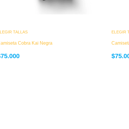
LEGIR TALLAS
Este producto tiene múltiples variantes. Las
ELEGIR 
opciones se pueden elegir en la página de
amiseta Cobra Kai Negra
Camiset
producto
$
75.000
$
75.0