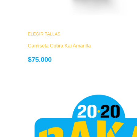
ELEGIR TALLAS
Este producto tiene múltiples variantes.
opciones se pueden elegir en la página
Camiseta Cobra Kai Amarilla
producto
$
75.000