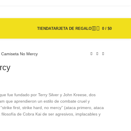
TIENDA
TARJETA DE REGALO
0
/
$
0
Camiseta No Mercy
rcy
$
$
75.000
75.000
que fue fundado por Terry Silver y John Kreese, dos
am que aprendieron un estilo de combate cruel y
strike first, strike hard, no mercy” (ataca primero, ataca
la filosofía de Cobra Kai de ser agresivos, implacables y