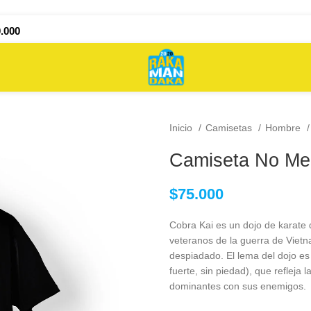
.000
Inicio
Camisetas
Hombre
Camiseta No Me
$
75.000
Cobra Kai es un dojo de karate 
veteranos de la guerra de Vietn
despiadado. El lema del dojo es “
fuerte, sin piedad), que refleja 
dominantes con sus enemigos.