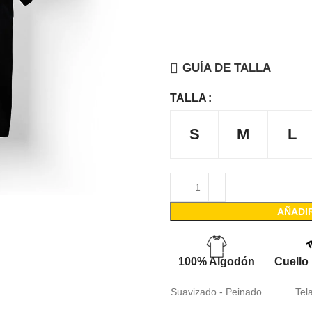
GUÍA DE TALLA
TALLA
S
M
L
AÑADI
100% Algodón
Cuello
Suavizado - Peinado
Tel