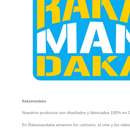
Rakamandaka
Nuestros productos son diseñados y fabricados 100% en 
En Rakamandaka amamos los cartoons, el cine y los vide