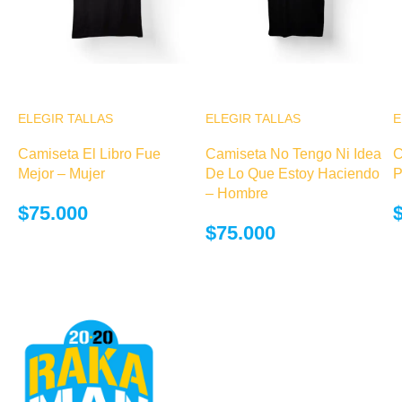
ELEGIR TALLAS
Este producto
ELEGIR TALLAS
Este producto
E
tiene múltiples
tiene múltiples
Camiseta El Libro Fue
Camiseta No Tengo Ni Idea
C
variantes. Las
variantes. Las
Mejor – Mujer
De Lo Que Estoy Haciendo
P
opciones se
opciones se
– Hombre
pueden elegir
pueden elegir
$
75.000
en la página de
en la página de
$
75.000
producto
producto