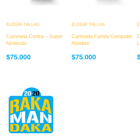
ELEGIR TALLAS
Este producto
ELEGIR TALLAS
Este producto
E
tiene múltiples
tiene múltiples
Camiseta Contra – Super
Camiseta Family Computer
C
variantes. Las
variantes. Las
Nintendo
Hombre
L
opciones se
opciones se
pueden elegir
pueden elegir
$
75.000
$
75.000
en la página de
en la página de
producto
producto