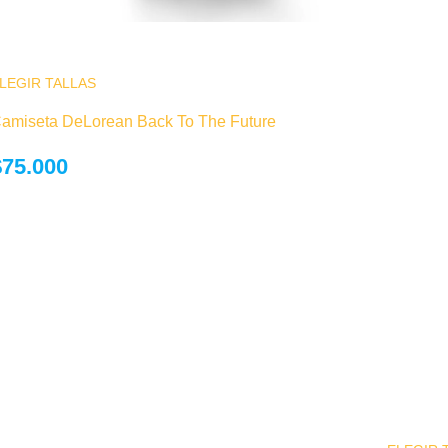
LEGIR TALLAS
Este producto tiene múltiples variantes. Las
opciones se pueden elegir en la página de
amiseta DeLorean Back To The Future
producto
$
75.000