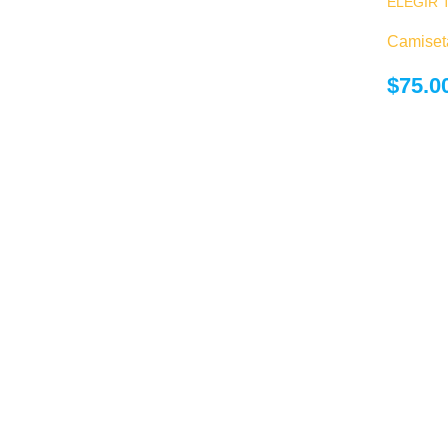
ELEGIR 
Camiset
$
75.0