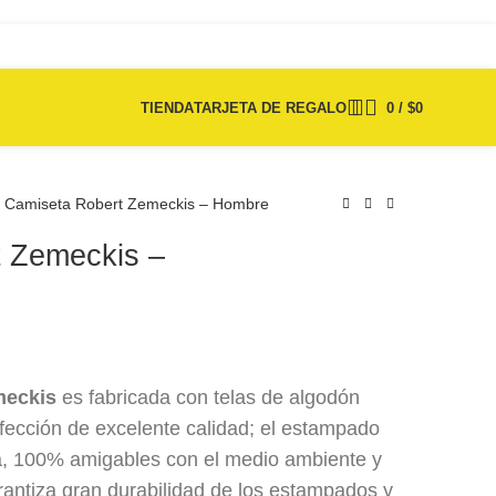
TIENDA
TARJETA DE REGALO
0
/
$
0
Camiseta Robert Zemeckis – Hombre
 Zemeckis –
$
75.000
$
75.000
meckis
es fabricada con telas de algodón
fección de excelente calidad; el estampado
a, 100% amigables con el medio ambiente y
rantiza gran durabilidad de los estampados y