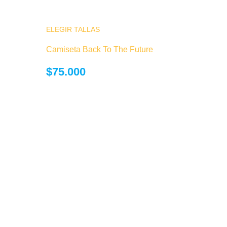
ELEGIR TALLAS
Este producto tiene múltiples variantes.
opciones se pueden elegir en la página
Camiseta Back To The Future
producto
$
75.000