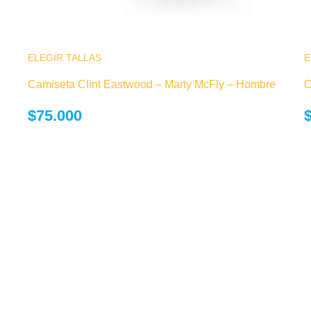
 Las
 de
ELEGIR TALLAS
Este producto tiene múltiples variantes. Las
E
opciones se pueden elegir en la página de
Camiseta Clint Eastwood – Marty McFly – Hombre
C
producto
$
75.000