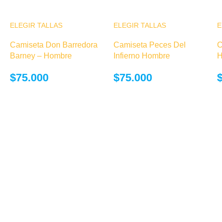
ELEGIR TALLAS
Este producto
ELEGIR TALLAS
Este producto
E
tiene múltiples
tiene múltiples
Camiseta Don Barredora
Camiseta Peces Del
C
variantes. Las
variantes. Las
Barney – Hombre
Infierno Hombre
H
opciones se
opciones se
pueden elegir
pueden elegir
$
75.000
$
75.000
en la página de
en la página de
producto
producto