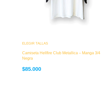
ELEGIR TALLAS
Este producto tiene múltiples variantes.
opciones se pueden elegir en la página
Camiseta Hellfire Club Metallica – Manga 3/4
producto
Negra
$
85.000