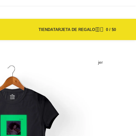
TIENDA
TARJETA DE REGALO
0
/
$
0
ón Max – Kate Bush – Brilla En La Oscuridad – Mujer
er Things
te Bush – Brilla
 – Mujer