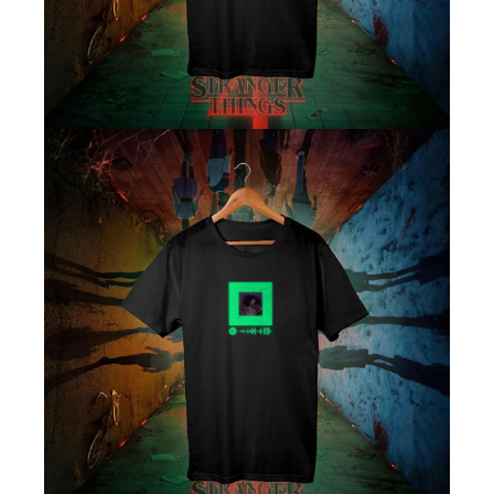
 Las
 de