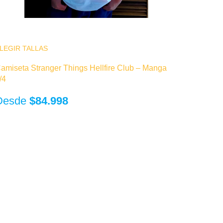
LEGIR TALLAS
Este producto tiene múltiples variantes. Las
opciones se pueden elegir en la página de
amiseta Stranger Things Hellfire Club – Manga
producto
/4
$
84.998