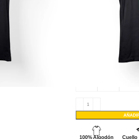
La camiseta
Stranger Th
fabricada con telas de a
calidad; el estampado us
el medio ambiente y libre
de los estampados y vivez
GUÍA DE TALLA
TALLA
S
M
L
AÑADI
100% Algodón
Cuello