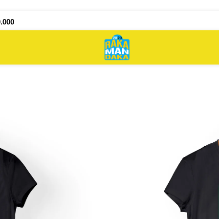
.000
Inicio
Camisetas
Mujer
Camiseta Stranger Things Canci
Camiseta Strang
Canción Max – Ka
En La Oscuridad
$
75.000
$
75.000
$
75.000