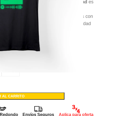
ings Canción Max brilla en la oscuridad
es
lgodón peinado y confección de excelente
a tintas a base de agua, 100% amigables con
s de plomo lo que garantiza gran durabilidad
a de los colores.
XL
R AL CARRITO
 Redondo
Envíos Seguros
Aplica para oferta