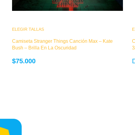
ELEGIR TALLAS
Este producto tiene múltiples variantes. Las
E
opciones se pueden elegir en la página de
Camiseta Stranger Things Canción Max – Kate
C
producto
Bush – Brilla En La Oscuridad
3
$
75.000