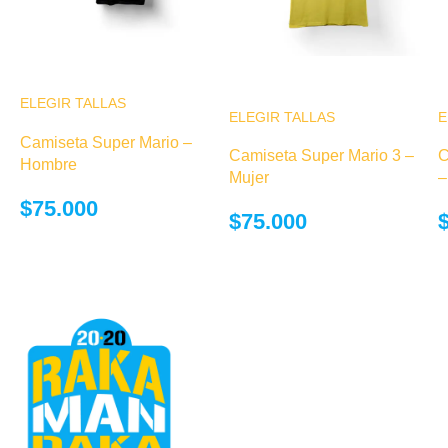
ELEGIR TALLAS
Este producto
ELEGIR TALLAS
Este producto
E
tiene múltiples
tiene múltiples
Camiseta Super Mario –
variantes. Las
Camiseta Super Mario 3 –
C
variantes. Las
Hombre
opciones se
Mujer
–
opciones se
pueden elegir
$
75.000
pueden elegir
en la página de
$
75.000
en la página de
producto
producto