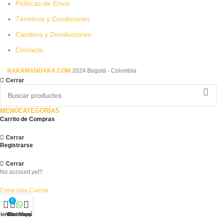
Políticas de Envío
Términos y Condiciones
Cambios y Devoluciones
Contacto
RAKAMANDAKA.COM
2024 Bogotá - Colombia
Cerrar
MENÚ
CATEGORÍAS
Carrito de Compras
Cerrar
Registrarse
Cerrar
No account yet?
Crear Una Cuenta
0
ienda
Whatsapp
Cart
Menú