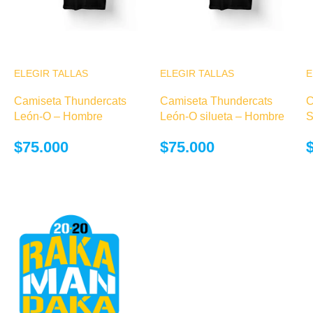
ELEGIR TALLAS
Este producto
ELEGIR TALLAS
Este producto
E
tiene múltiples
tiene múltiples
Camiseta Thundercats
Camiseta Thundercats
C
variantes. Las
variantes. Las
León-O – Hombre
León-O silueta – Hombre
S
opciones se
opciones se
pueden elegir
pueden elegir
$
75.000
$
75.000
en la página de
en la página de
producto
producto