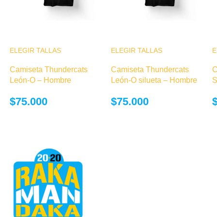
ELEGIR TALLAS
Este producto
ELEGIR TALLAS
Este producto
E
tiene múltiples
tiene múltiples
Camiseta Thundercats
Camiseta Thundercats
C
variantes. Las
variantes. Las
León-O – Hombre
León-O silueta – Hombre
S
opciones se
opciones se
pueden elegir
pueden elegir
$
75.000
$
75.000
en la página de
en la página de
producto
producto