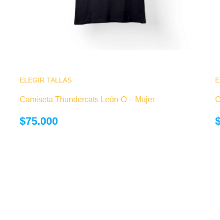
 Las
ELEGIR TALLAS
Este producto tiene múltiples variantes. Las
E
 de
opciones se pueden elegir en la página de
Camiseta Thundercats León-O – Mujer
C
producto
$
75.000