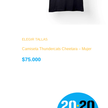
ELEGIR TALLAS
Este producto tiene múltiples variantes.
opciones se pueden elegir en la página
Camiseta Thundercats Cheetara – Mujer
producto
$
75.000