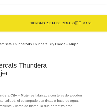
TIENDA
TARJETA DE REGALO
0
/
$
0
amiseta Thundercats Thundera City Blanca – Mujer
ercats Thundera
jer
dera City – Mujer
es fabricada con telas de algodón
te calidad; el estampado usa tintas a base de agua,
biente y libres de plomo. lo que garantiza gran