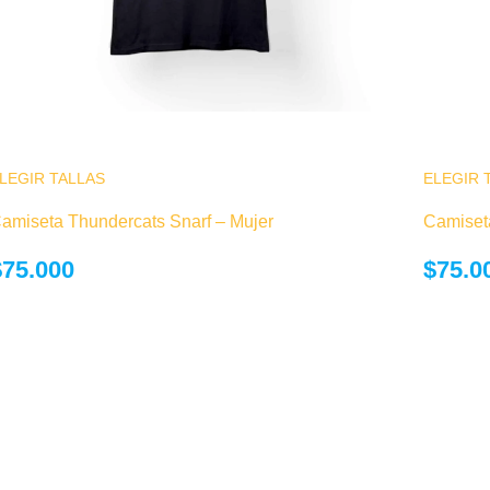
LEGIR TALLAS
Este producto tiene múltiples variantes. Las
ELEGIR 
opciones se pueden elegir en la página de
amiseta Thundercats Snarf – Mujer
Camiset
producto
$
75.000
$
75.0