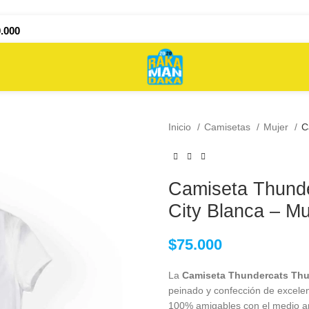
.000
Inicio
Camisetas
Mujer
C
Camiseta Thund
City Blanca – Mu
$
75.000
$
$
75.000
75.000
La
Camiseta Thundercats Thun
peinado y confección de excelen
100% amigables con el medio am