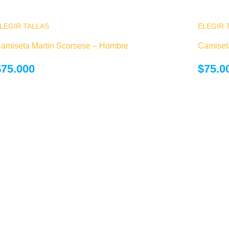
LEGIR TALLAS
Este producto tiene múltiples variantes. Las
ELEGIR 
opciones se pueden elegir en la página de
amiseta Martin Scorsese – Hombre
Camiset
producto
$
75.000
$
75.0