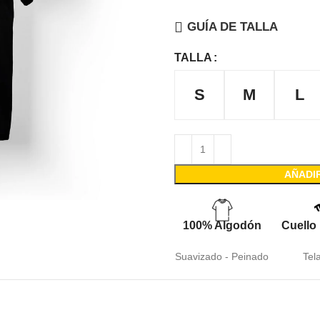
GUÍA DE TALLA
TALLA
S
M
L
AÑADI
100% Algodón
Cuello
Suavizado - Peinado
Tel