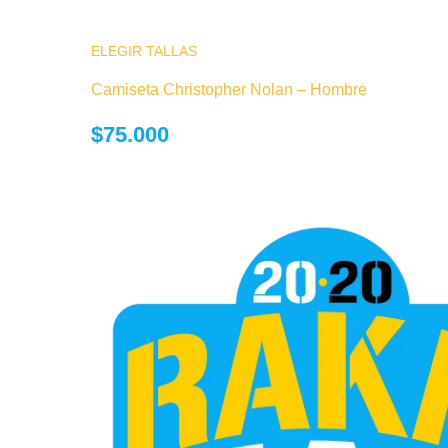
ELEGIR TALLAS
Este producto tiene múltiples variantes.
opciones se pueden elegir en la página
Camiseta Christopher Nolan – Hombre
producto
$
75.000