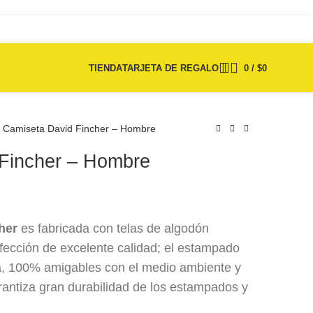
TIENDA
TARJETA DE REGALO
0
/
$
0
Camiseta David Fincher – Hombre
Fincher – Hombre
$
75.000
$
75.000
cher
es fabricada con telas de algodón
fección de excelente calidad; el estampado
a, 100% amigables con el medio ambiente y
rantiza gran durabilidad de los estampados y