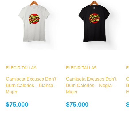
ELEGIR TALLAS
Este producto
ELEGIR TALLAS
Este producto
E
tiene múltiples
tiene múltiples
Camiseta Excuses Don’t
Camiseta Excuses Don’t
C
variantes. Las
variantes. Las
Burn Calories – Blanca –
Burn Calories – Negra –
B
opciones se
opciones se
Mujer
Mujer
H
pueden elegir
pueden elegir
en la página de
en la página de
$
75.000
$
75.000
producto
producto