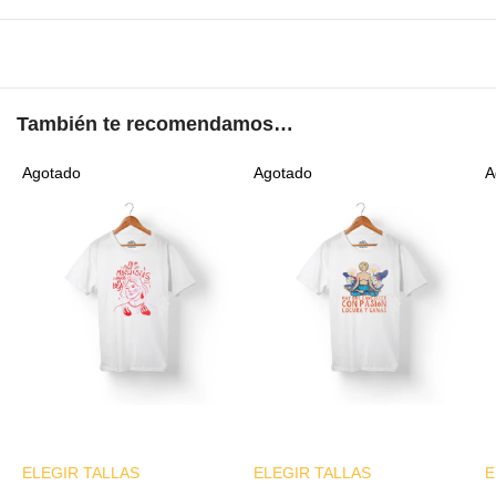
También te recomendamos…
Agotado
Agotado
A
ELEGIR TALLAS
Este producto
ELEGIR TALLAS
Este producto
E