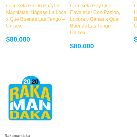
tiene múltiples
tiene múltiples
Camiseta En Un País De
Camiseta Hay Que
C
variantes. Las
variantes. Las
Machistas, Hágase La Loca
Envejecer Con Pasión,
H
opciones se
opciones se
x Que Buenas Las Tengo –
Locura y Ganas x Que
B
pueden elegir
pueden elegir
Unisex
Buenas Las Tengo –
U
en la página de
en la página de
Unisex
producto
producto
$
80.000
$
80.000
Rakamandaka