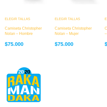
ELEGIR TALLAS
Este producto
ELEGIR TALLAS
Este producto
E
tiene múltiples
tiene múltiples
Camiseta Christopher
Camiseta Christopher
C
variantes. Las
variantes. Las
Nolan – Hombre
Nolan – Mujer
–
opciones se
opciones se
pueden elegir
pueden elegir
$
75.000
$
75.000
en la página de
en la página de
producto
producto