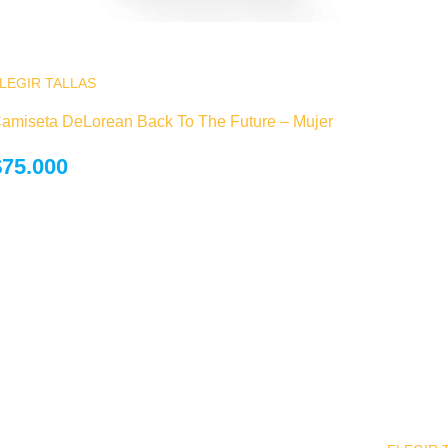
LEGIR TALLAS
Este producto tiene múltiples variantes. Las
opciones se pueden elegir en la página de
amiseta DeLorean Back To The Future – Mujer
producto
$
75.000