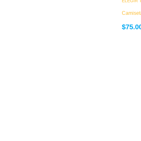
ELEGIR 
Camiset
$
75.0