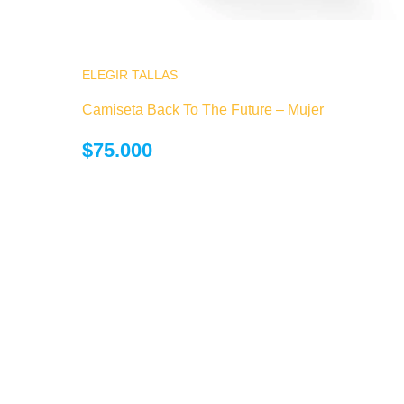
ELEGIR TALLAS
Este producto tiene múltiples variantes.
opciones se pueden elegir en la página
Camiseta Back To The Future – Mujer
producto
$
75.000