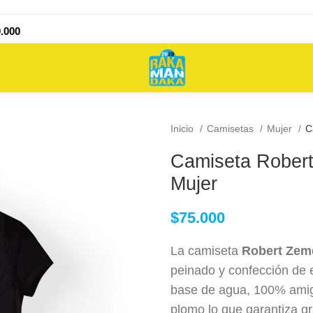
.000
Inicio
Camisetas
Mujer
C
Camiseta Robert
Mujer
$
75.000
La camiseta
Robert Zem
peinado y confección de e
base de agua, 100% amiga
plomo lo que garantiza g