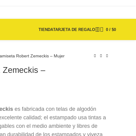
TIENDA
TARJETA DE REGALO
0
/
$
0
amiseta Robert Zemeckis – Mujer
 Zemeckis –
$
$
75.000
75.000
eckis
es fabricada con telas de algodón
xcelente calidad; el estampado usa tintas a
bles con el medio ambiente y libres de
ran durabilidad de los estampados y viveza