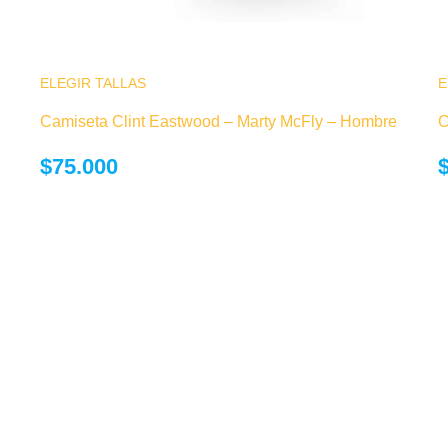
 Las
ELEGIR TALLAS
Este producto tiene múltiples variantes. Las
E
 de
opciones se pueden elegir en la página de
Camiseta Clint Eastwood – Marty McFly – Hombre
C
producto
$
75.000