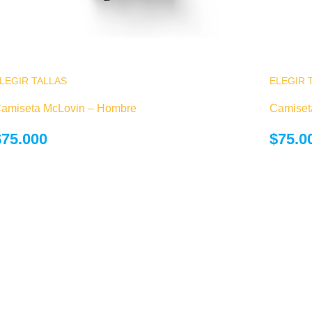
LEGIR TALLAS
Este producto tiene múltiples variantes. Las
ELEGIR 
opciones se pueden elegir en la página de
amiseta McLovin – Hombre
Camiseta
producto
$
75.000
$
75.0