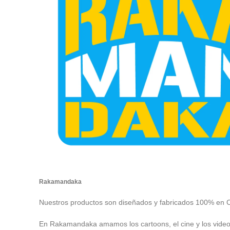
Rakamandaka
Nuestros productos son diseñados y fabricados 100% en 
En Rakamandaka amamos los cartoons, el cine y los vide