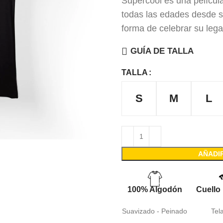
Supercool es una película
todas las edades desde s
forma de celebrar su leg
GUÍA DE TALLA
TALLA
S
M
L
AÑADI
100% Algodón
Cuello
Suavizado - Peinado
Tel