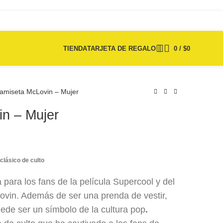
TIENDA
TARJETA DE REGALO
0
/
$
0
amiseta McLovin – Mujer
n – Mujer
$
75.000
$
75.000
lásico de culto
 para los fans de la película Supercool y del
ovin. Además de ser una prenda de vestir,
ede ser un símbolo de la cultura pop
.