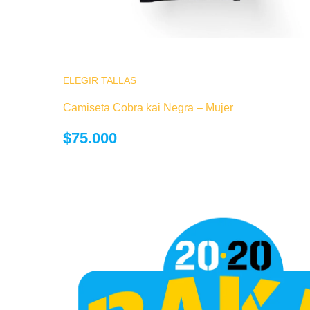
ELEGIR TALLAS
Este producto tiene múltiples variantes.
opciones se pueden elegir en la página
Camiseta Cobra kai Negra – Mujer
producto
$
75.000