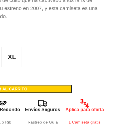
 de culto que ha cautivado a los fans de
u estreno en 2007, y esta camiseta es una
ado.
XL
R AL CARRITO
 Redondo
Envíos Seguros
Aplica para oferta
a o Rib
Rastreo de Guía
1 Camiseta gratis