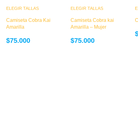
ELEGIR TALLAS
Este producto
ELEGIR TALLAS
Este producto
E
tiene múltiples
tiene múltiples
Camiseta Cobra Kai
Camiseta Cobra kai
C
variantes. Las
variantes. Las
Amarilla
Amarilla – Mujer
opciones se
opciones se
pueden elegir
pueden elegir
$
75.000
$
75.000
en la página de
en la página de
producto
producto