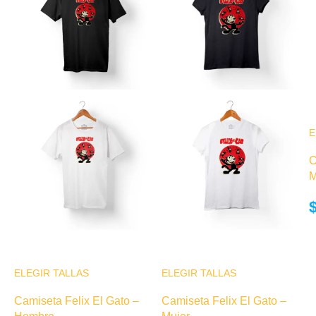
E
C
M
ELEGIR TALLAS
Este producto
ELEGIR TALLAS
Este producto
tiene múltiples
tiene múltiples
Camiseta Felix El Gato –
Camiseta Felix El Gato –
variantes. Las
variantes. Las
Hombre
Mujer