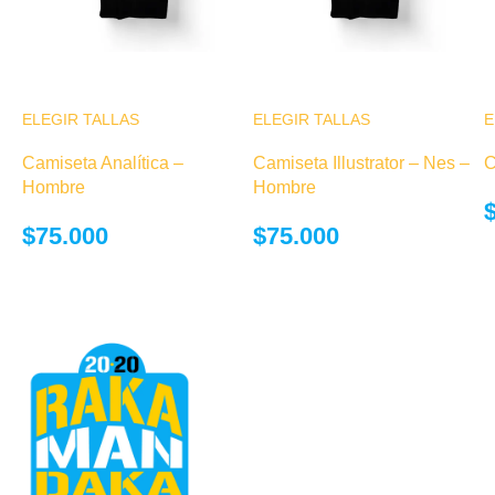
ELEGIR TALLAS
Este producto
ELEGIR TALLAS
Este producto
E
tiene múltiples
tiene múltiples
Camiseta Analítica –
Camiseta Illustrator – Nes –
C
variantes. Las
variantes. Las
Hombre
Hombre
opciones se
opciones se
pueden elegir
pueden elegir
$
75.000
$
75.000
en la página de
en la página de
producto
producto