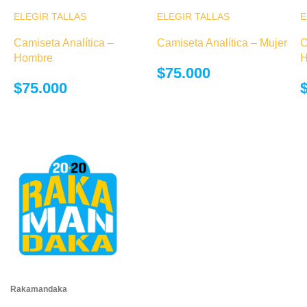
ELEGIR TALLAS
Este producto
ELEGIR TALLAS
Este producto
E
tiene múltiples
tiene múltiples
Camiseta Analítica –
Camiseta Analítica – Mujer
C
variantes. Las
variantes. Las
Hombre
H
opciones se
opciones se
$
75.000
pueden elegir
pueden elegir
$
75.000
en la página de
en la página de
producto
producto
Rakamandaka