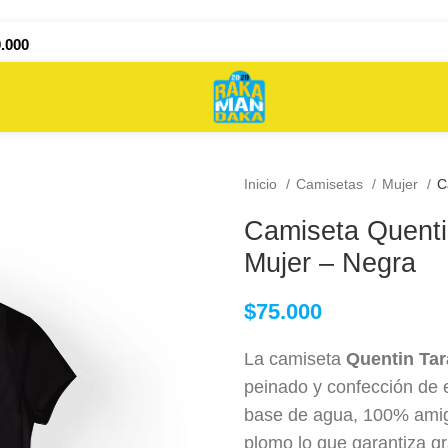
.000
Inicio
Camisetas
Mujer
C
Camiseta Quenti
Mujer – Negra
$
75.000
La camiseta
Quentin Tar
peinado y confección de e
base de agua, 100% amiga
plomo lo que garantiza g