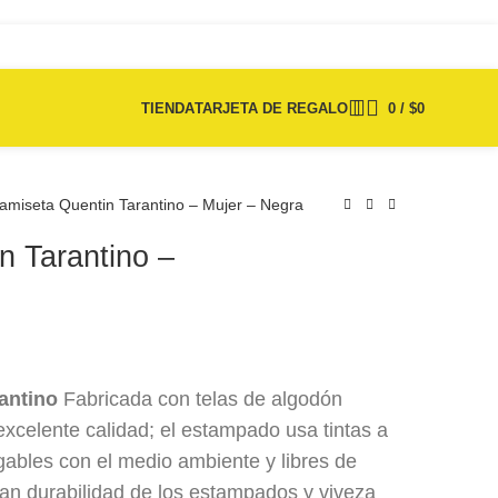
TIENDA
TARJETA DE REGALO
0
/
$
0
amiseta Quentin Tarantino – Mujer – Negra
n Tarantino –
$
75.000
$
75.000
antino
Fabricada con telas de algodón
xcelente calidad; el estampado usa tintas a
bles con el medio ambiente y libres de
ran durabilidad de los estampados y viveza