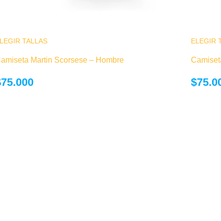
LEGIR TALLAS
Este producto tiene múltiples variantes. Las
ELEGIR 
opciones se pueden elegir en la página de
amiseta Martin Scorsese – Hombre
Camiset
producto
$
75.000
$
75.0