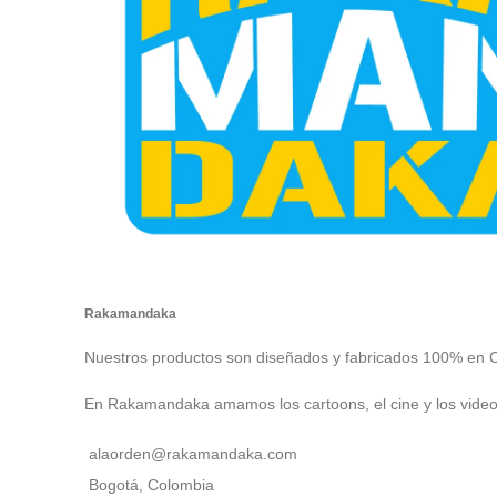
Rakamandaka
Nuestros productos son diseñados y fabricados 100% en 
En Rakamandaka amamos los cartoons, el cine y los vide
alaorden@rakamandaka.com
Bogotá, Colombia