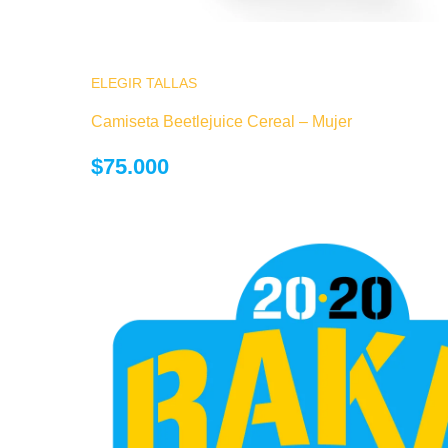
ELEGIR TALLAS
Este producto tiene múltiples variantes.
opciones se pueden elegir en la página
Camiseta Beetlejuice Cereal – Mujer
producto
$
75.000