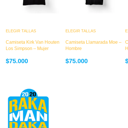
ELEGIR TALLAS
Este producto
ELEGIR TALLAS
Este producto
E
tiene múltiples
tiene múltiples
Camiseta Kirk Van Houten
Camiseta Llamarada Moe –
C
variantes. Las
variantes. Las
Los Simpson – Mujer
Hombre
H
opciones se
opciones se
pueden elegir
pueden elegir
$
75.000
$
75.000
en la página de
en la página de
producto
producto