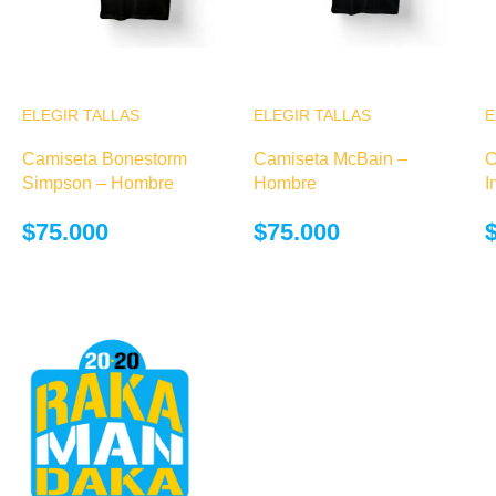
ELEGIR TALLAS
Este producto
ELEGIR TALLAS
Este producto
E
tiene múltiples
tiene múltiples
Camiseta Bonestorm
Camiseta McBain –
C
variantes. Las
variantes. Las
Simpson – Hombre
Hombre
I
opciones se
opciones se
pueden elegir
pueden elegir
$
75.000
$
75.000
en la página de
en la página de
producto
producto