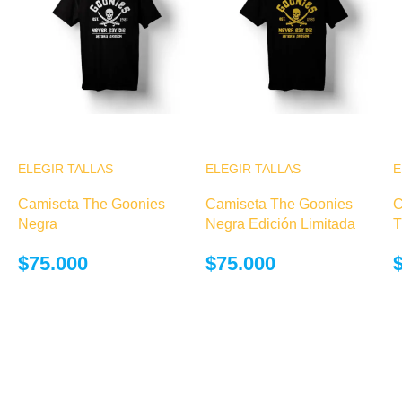
ELEGIR TALLAS
Este producto
ELEGIR TALLAS
Este producto
E
tiene múltiples
tiene múltiples
Camiseta The Goonies
Camiseta The Goonies
C
variantes. Las
variantes. Las
Negra
Negra Edición Limitada
T
opciones se
opciones se
pueden elegir
pueden elegir
$
75.000
$
75.000
en la página de
en la página de
producto
producto