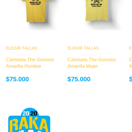
ELEGIR TALLAS
Este producto
ELEGIR TALLAS
Este producto
E
tiene múltiples
tiene múltiples
Camiseta The Goonies
Camiseta The Goonies
C
variantes. Las
variantes. Las
Amarilla Hombre
Amarilla Mujer
A
opciones se
opciones se
pueden elegir
pueden elegir
$
75.000
$
75.000
en la página de
en la página de
producto
producto